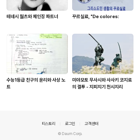
테네시 월츠와 체인징 파트너
꾸르실료, "De colores:
수능1등급 친구의 윤리와 사상 노
미야모토 무사시와 사사키 코지로
트
의 결투 - 지피지기 천시지리
의안내
티스토리
로그인
고객센터
© Daum Corp.