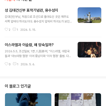
성 김대건신부 표착기념관, 용수성지
글 내용
김대건신부님, 처음으로 조선으로 돌아오신 곳은 제주도
서쪽 앞바다 차귀도이다. 용수성지 앞에서 차귀도가 보인
다.섬 이름이 재밌다.차귀도(遮歸島)는 본래 대나무가 많
2
1
2026. 5. 15.
아 죽도(竹島)라고 불렀으나 호종단(胡宗旦) 전설과 관련
하여 섬 이름이 바뀌었다. 전설에 따르면 제주도의 산천이
뛰어나므로 인재가 많이 태어나 중국에 반기를 들 것을 우
이스라엘과 이슬람, 왜 앙숙일까?
려하여 송나라 장수 호종단이 제주도로 건너와 섬의 지맥
글 내용
과 수맥을 모조리 끊고 다녔다.이후 배를 타고 서쪽으로 돌
2026.5.5, 조선일보, 1면 八面鋒에, "이스라엘, 아랍국
아갈 때 매로 변신한 한라산 수호신이 돛대 위에 앉아 돌풍
들과 '아브라함 협정' 이어 중남미와 '이삭 협정' 출범. 다음
을 일으켜 배를 침몰시킴으로써 호종단이 본국으로 돌아가
'야곱 협정'은 어느 지역과?"이 짧은 글 속의 주인공, 아브
는 것을 막았다고 하여 차귀(遮歸)라고 부르게 되었다고
0
1
2026. 5. 6.
라함, 이삭, 야곱은 구약 성경 속의 인물들인데, 왜 이들이
한다. (한국민족문화대백과에서)#1845년 9월 28일 - 몸
지금 21세기 국제 외교에 등장했을까, 궁금하다.먼저, 아브
도 마음도 지쳤다. 표류 20여 일. 중국으..
라함 협정, 이삭 협정, 야곱 협정은 뭔지 알아본다.■ 아브
라함 협정(Abraham Accords)은 2020년 9월 15일 미
국 중재로 이스라엘과 아랍에미리트(UAE), 바레인이 외교
이 블로그 인기글
관계를 정상화한 협정입니다.유대교·기독교·이슬람교의 공
통 조상인 아브라함의 이름을 따 종교 간 화합과 중동 평화
를 표방하며, 이후 수단, 모로코로 확대되었습니다.• 핵심
내용 및 의미체결 배경: 도널드 트럼프 행정부의 ..