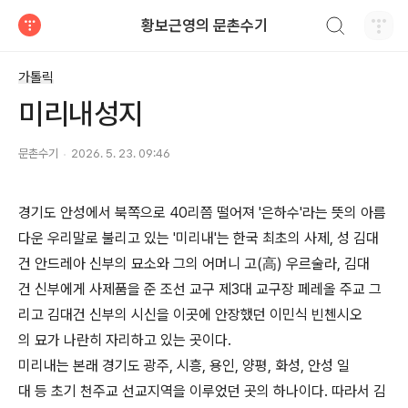
검색하기
황보근영의 문촌수기
티스토리
가톨릭
미리내성지
문촌수기
2026. 5. 23. 09:46
경기도 안성에서 북쪽으로 40리쯤 떨어져 '은하수'라는 뜻의 아름
다운 우리말로 불리고 있는 '미리내'는 한국 최초의 사제, 성 김대
건 안드레아 신부의 묘소와 그의 어머니 고(高) 우르술라, 김대
건 신부에게 사제품을 준 조선 교구 제3대 교구장 페레올 주교 그
리고 김대건 신부의 시신을 이곳에 안장했던 이민식 빈첸시오
의 묘가 나란히 자리하고 있는 곳이다.
미리내는 본래 경기도 광주, 시흥, 용인, 양평, 화성, 안성 일
대 등 초기 천주교 선교지역을 이루었던 곳의 하나이다. 따라서 김