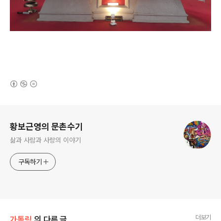
(새창열림)
로그 정보
황보근영의 문촌수기
삶과 사람과 사랑의 이야기
구독하기
더보기
가톨릭
의 다른 글