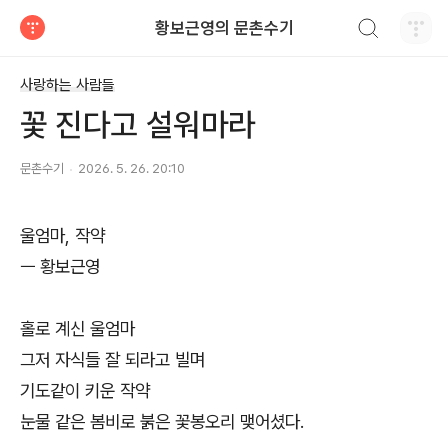
검색하기
황보근영의 문촌수기
티스토리
사랑하는 사람들
꽃 진다고 설워마라
문촌수기
2026. 5. 26. 20:10
울엄마, 작약
ㅡ 황보근영
홀로 계신 울엄마
그저 자식들 잘 되라고 빌며
기도같이 키운 작약
눈물 같은 봄비로 붉은 꽃봉오리 맺어셨다.