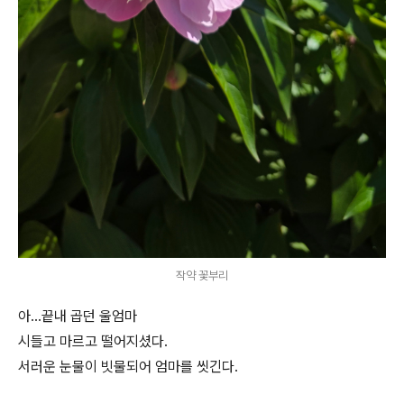
작약 꽃부리
아...끝내 곱던 울엄마
시들고 마르고 떨어지셨다.
서러운 눈물이 빗물되어 엄마를 씻긴다.