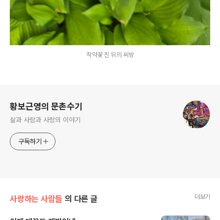
작약꽃 진 뒤의 씨방
로그 정보
황보근영의 문촌수기
삶과 사람과 사랑의 이야기
구독하기
더보기
사랑하는 사람들
의 다른 글