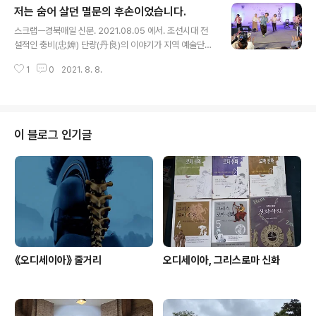
저는 숨어 살던 멸문의 후손이었습니다.
고향가족 찾지않고 이웃나라에 여행갔다. 딸네집 고양이
글 내용
두마리랑 잠시 놀아주러와서 커피한잔 마시고 조용하다.설
스크랩ㅡ경북매일 신문. 2021.08.05 에서. 조선시대 전
날 아침, 성당에 나가 위령미사를 드리는 것으로 설을 맞이
설적인 충비(忠婢) 단량(丹良)의 이야기가 지역 예술단의
하련다. 단촐하고 쓸쓸하겠지만, 그다지 나쁠 것도 없다.설
창작 마당극으로 무대에 오른다. 포항향토무형유산원과 예
은 새해의 첫 시작이다. 묵은해를 정리하여 떨쳐버리고 새
1
0
2021. 8. 8.
심국악소리(대표 장임순)는 오는 14일 오후 5시30분 포항
로운 계획과 다짐으로 새 출발을 하는 첫날이다. 그런데 새
시청 대잠홀에서 단량의 이야기를 모티브로 하는 마당극
삼 이 '설'이 궁금하다. 순수 우..
‘금줄을 걸어라’를 공연한다. 마당극 ‘금줄을 걸어라’는 현
대를 살아가는 영일만 여인들의 삶을 해학적으로 그려가며
그 속에서 생명의 존귀함을 알고 끝내 지켜낸 노비 단량의
이 블로그 인기글
이야기를 연기, 춤, 노래가 어우러진 완성도 높은 마당극으
로 그려낸다. 예심국악소리 마당극 ‘금줄을 걸어라’ 포스터.
/예심국악소리 제공 1452년 수양대군이 정권을 잡기 위해
계유정난을 일으키자 영의정 황보인도 첫째와 둘째 아들,
두 손자와 함께 죽음을 ..
《오디세이아》 줄거리
오디세이아, 그리스로마 신화