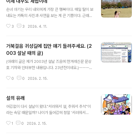
이제 대꾸도 제법이네
글 내용
손녀 아기는 우리 내외에게 가장 큰 행복이다. 매일 딸이 보
내오는 카톡의 사진과 사연을 보는 게 큰 기쁨이다. 근래에
는 네 살 손녀의 대꾸가 우리를 웃게한다. 허허허 벌써 이런
3
3
2026. 4. 11.
대꾸도 하다니?제 엄마를 이겨 먹겠네. ㅡㅡㅡㅡㅡㅡㅡㅡ
ㅡㅡ(딸이 보내 온 카톡)내가 어제, OO이에게밖에 나가서
낯선 사람 또는 이웃, 자주보는 분들 만나면 인사드려~ 하
거북걸음 귀성길에 집안 얘기 들려주세요. (2
면 부끄럽다고 숨는거 있어서'OO아 너는 자꾸 인사안하고
대답안하고 그러면 안돼'말했더니,'인사 하는데...''열번 중
003 설날 때의 글)
글 내용
한번만 하잖아. 아홉번은 안하잖아'이랬더니 '아홉번 해야
(아래의 글은 제가 2003년 설날 즈음에 한겨레신문 문상
해?'ㅡㅡㅡㅡㅡㅡㅡ내가 OO이한테 “이제 곧 9시야~~!!!
호 기자와 인터뷰한 내용입니다. 23년전이네요.)ㅡㅡㅡㅡ
잘 준비하자!” 하는 말을 매일했거든.오늘도 했더니,“아유!
(설날이 곧 다가오네요. 어머니 만난다는 설레임에 가슴벅
엄마는 매애애애애앤~날! '이제 아홉시'래~~!!”ㅡㅡㅡㅡ
0
0
2026. 2. 15.
차지만 한편으로 차를 몰고 가야하는 부담도 적지 않네요.
ㅡㅡㅡ하긴..
아내랑, 딸 그리고 조카 둘을 태워 5일 새벽에 고향으로 다
녀오겠습니다. 5년전 이맘때(2003년), 제가 한겨레신문
설의 유래
사와 인터뷰한 내용이 신문에 실렸는데 설날을 맞이하며
글 내용
의미를 되새겨보자는 뜻으로 이 글을 옮겨 봅니다.저도 딸
어김없이 다시 설날이 왔다."서러워서 설, 추워서 추석"이
아이와 조카에게 조상님들 얘기들려주렵니다. =======
라는 속담 때문일까? 나이가 들어감에 정말 '서러워서
===================거북걸음 귀성길에 집안 얘
설'이라는 말이 실감난다. 양가 부모님 다 돌아가셨고, 힘들
기 들려주세요명절 때 부모가 조금만 관심을 쏟는다면, 교
1
0
2026. 2. 15.
어도 즐겁게 찾아갔던 고향마을도 공단 부지로 사라지고,
육적으로 아이들과 유익한 시간을 보낼 수 있다. 우선 차가
형제들도 사위 며느리 손주들 제 가족의 차례를 지내니 모
막혀 ‘고생길’이 되는 고향가는 차..
일 일도 없다. 딸 하나에 사위 손녀있지만, 우리 때와 달리