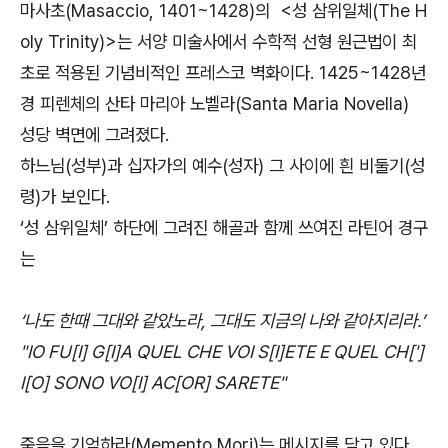
마사초(Masaccio, 1401~1428)의 <성 삼위일체(The H
oly Trinity)>는 서양 미술사에서 수학적 선형 원근법이 최
초로 적용된 기념비적인 프레스코 벽화이다. 1425~1428년
경 피렌체의 산타 마리아 노벨라(Santa Maria Novella)
성당 벽면에 그려졌다.
하느님(성부)과 십자가의 예수(성자) 그 사이에 흰 비둘기(성
령)가 보인다.
‘성 삼위일체’ 하단에 그려진 해골과 함께 쓰여진 라틴어 경구
는
‘나도 한때 그대와 같았노라, 그대도 지금의 나와 같아지리라.’
"IO FU[I] G[I]A QUEL CHE VOI S[I]ETE E QUEL CH[']
I[O] SONO VO[I] AC[OR] SARETE"
죽음을 기억하라(Memento Mori)는 메시지를 담고 있다