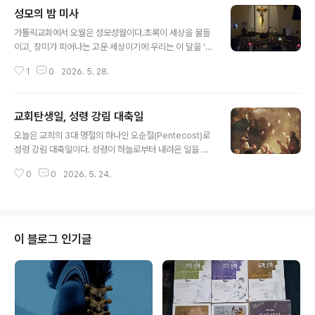
성모의 밤 미사
글 내용
가톨릭교회에서 오월은 성모성월이다.초록이 세상을 물들
이고, 장미가 피어나는 고운 세상이기에 우리는 이 달을 ‘가
정의 달’이라 부르며, 어린이날(5일), 어버이날(8일), 스승
1
0
2026. 5. 28.
의 날(15일), 성년의 날(20일) 등이 모두 5월에 있다. 한국
천주교회가 이렇게 생기있고 아름다운 오월을 성모님의 사
랑과 믿음을 기리는 달로 삼은 것을 감사히 여긴다.성모 성
교회탄생일, 성령 강림 대축일
월이요 제일 좋은 시절사랑하올 어머니 찬미하오리다.[1
글 내용
절]가장 고운 꽃 모아 성전 꾸미오며기쁜 노래 부르며 나를
오늘은 교희의 3대 명절의 하나인 오순절(Pentecost)로
드리오리[2절]오월 화창한 봄날 녹음 상쾌한데성모 뵈옵
성령 강림 대축일이다. 성령이 하늘로부터 내려온 일을 기
는 기쁨 더욱 벅차오리[3절]들에 핀 옥잠화가 곱고 청순하
념하는 날이다. 사도행전 2장 1-13절에 하늘에서 거센 바
나성모 정결한 덕은 비할 데 없어라 ㅡ 가톨릭 성가 244
0
0
2026. 5. 24.
람이 부는 듯한 소리가 나고 불꽃 모양의 혀들이 나타나 갈
장, 입당송● 성모 성월의 의미‘성월’이란 전례주년의 고유
라지면서 각 사람 위에 성령이 내려온 사실이 묘사돼 있다.
시기는 아니지만, 특정..
성령(Holy Spirit)을 받는다는 의미는 뭘까?지극히 단순
한 "하느님의 사랑을 받는다"는 의미이다. 사랑만큼 가치로
운 은혜가 없다. 사랑은 용서하는 것이다. '용서해주라'는
이 블로그 인기글
예수님의 말씀이다. 용서해주면, 용서를 받을 것이다. 사랑
은 우리를 하느님과 닮게 하고, 사랑은 세상에 평화를 가져
다 준다.이 날은 미사후, '성령칠은' 카드를 한 장씩 받고 은
사의 의미를 새기며 살도록 다짐한다.사도행전 2,1-4오순
절이 되..