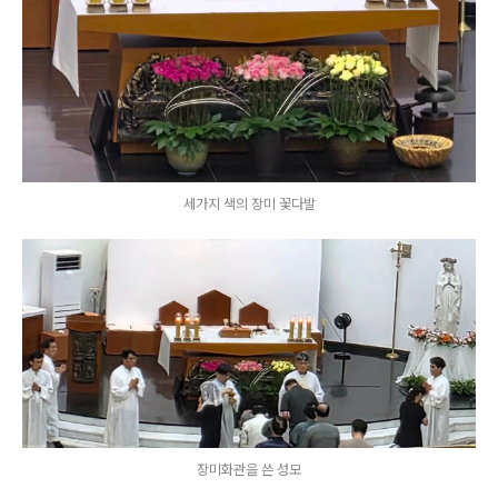
세가지 색의 장미 꽃다발
장미화관을 쓴 성모