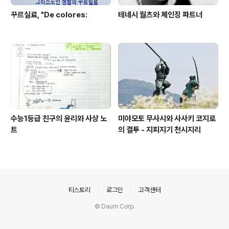
꾸르실료, "De colores:
테네시 월츠와 체인징 파트너
수능1등급 친구의 윤리와 사상 노
미야모토 무사시와 사사키 코지로
트
의 결투 - 지피지기 천시지리
의안내
티스토리
로그인
고객센터
© Daum Corp.