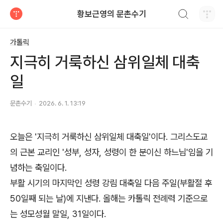
검색하기
황보근영의 문촌수기
티스토리
가톨릭
지극히 거룩하신 삼위일체 대축
일
문촌수기
2026. 6. 1. 13:19
오늘은 '지극히 거룩하신 삼위일체 대축일'이다. 그리스도교
의 근본 교리인 '성부, 성자, 성령이 한 분이신 하느님'임을 기
념하는 축일이다.
부활 시기의 마지막인 성령 강림 대축일 다음 주일(부활절 후
50일째 되는 날)에 지낸다. 올해는 카톨릭 전례력 기준으로
는 성모성월 말일, 31일이다.