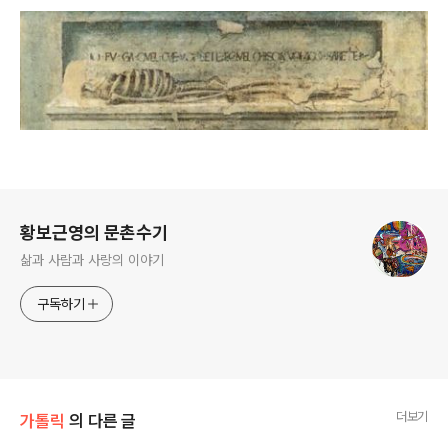
로그 정보
황보근영의 문촌수기
삶과 사람과 사랑의 이야기
구독하기
더보기
가톨릭
의 다른 글