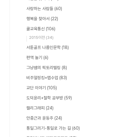
사랑하는 사람들
(60)
행복을 찾아서
(22)
쿨교육통신
(106)
2015이전
(34)
서툰골프 나름인문학
(18)
편액 놀기
(6)
그냥쌤의 픽토리텔링
(8)
비주얼씽킹+맵수업
(83)
교단 이야기
(105)
도덕윤리+철학 공부방
(59)
캘리그래피
(24)
안중근과 윤동주
(24)
통일그리기-통일로 가는 길
(60)