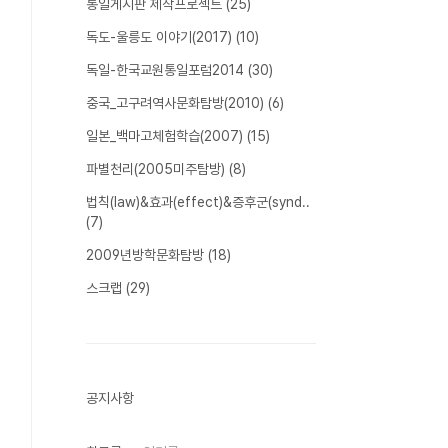
통일게시판 제작프로젝트
(25)
독도-울릉도 이야기(2017)
(10)
독일-한국교원통일포럼2014
(30)
중국_고구려역사문화탐방(2010)
(6)
일본_백마고체험학습(2007)
(15)
파별천리(2005미주탐방)
(8)
법칙(law)&효과(effect)&증후군(synd..
(7)
2009년방학문화탐방
(18)
스크랩
(29)
공지사항