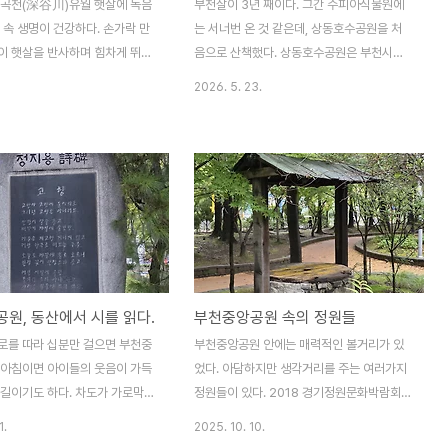
심곡천(深谷川)유월 햇살에 녹음
부천살이 3년 째이다. 그간 수피아식물원에
 속 생명이 건강하다. 손가락 만
는 서너번 온 것 같은데, 상동호수공원을 처
이 햇살을 반사하며 힘차게 뛰어
음으로 산책했다. 상동호수공원은 부천시에
미 오리는 일곱 새끼를 거느리고
서 가장 큰 면적의 공원이다.인공호수를 중심
2026. 5. 23.
유하다. 가는 발걸음을 멈추고 미
으로 외곽에는 2.5km의 산책로가 조성되어
참을 지켜본다. 새끼들은 제 엄
시원한 물줄기와 함께 가벼운 운동을 즐길 수
다니며 철없이 행복하다.이 친구들
있고, 부천시에서 유일하게 X-게임장이 조성
곡천은 넉넉하다하늘도 푸르고 물
되어 짜릿한 놀이를 즐길 수 있다.계절별 아
잎은 더 푸른데, 붉은 꽃들이 눈
름다운 꽃경관을 즐길 수 있으며, 주요시설로
는다. 천변에 양귀비가 피었다.
는 분수, 광장, 들꽃마당, 정원텃밭, 생태논,
 매혹시키는 청보라색 꽃들도 제
전통농경문화센터 등이 있으며 배트민턴장,
어있다. 파란색 꽃들을 좋아하지만
X-게임장, 게이트볼장, 농구장 등의 체육시설
가 가장 좋아하는 '수레국화'였
등으로 꾸며져있다.상동호수공원은 부천시의
원, 동산에서 시를 읽다.
부천중앙공원 속의 정원들
학명: Centaurea cyanus)는
크고 작은 축제와 문화공연·행사가 끊임없이
해살이 또는 두해살이풀이다. 꽃
열리는 장소이다.
로를 따라 십분만 걸으면 부천중
부천중앙공원 안에는 매력적인 볼거리가 있
 수레바퀴를 닮아 수레국화라는
 아침이면 아이들의 웃음이 가득
었다. 아담하지만 생각거리를 주는 여러가지
며,..
굣길이기도 하다. 차도가 가로막지
정원들이 있다. 2018 경기정원문화박람회에
 자주 바뀌어 편하게 중앙공원을
서 조성된 작은 정원들이다. 여러 주제와 콘
1.
2025. 10. 10.
을 식히는 쿨링포그(cooling
셉트를 가진 정원들이 있어 여유있게 산책하