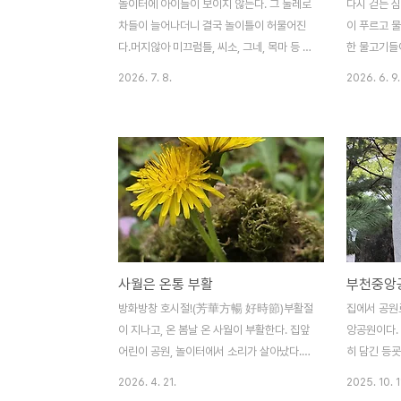
놀이터에 아이들이 보이지 않는다. 그 둘레로
다시 걷는 
차들이 늘어나더니 결국 놀이틀이 허물어진
이 푸르고 물
다.머지않아 미끄럼틀, 씨소, 그네, 목마 등 놀
한 물고기들
이기구 이름도 사전(辭典) 속에 묻히겠다.유
오른다. 어
2026. 7. 8.
2026. 6. 9.
치원 자리에 요양원이 들어선다더니 눈 앞에
자랑하듯 유
보이는 장면에 마음이 착잡하다.앞의 아파트
소 지으며 한
단지에 어린이 놀이터를 허물더니 한 달 이상
마를 따라 
이나 더디고 시끄럽게 공사를 하더니 결국 까
이 있어 심
만 아스팔트가 깔리고 하얀 직사각형들 그어
도 푸르고 풀
서 주차장을 만들었다. 아이들 놀이자리에 차
길을 사로잡
들이 마주보며 자리를 잡았다.주차난을 겪는
그보다 나를
우리 아파트 주민들은 이웃 아파트를 보면서
법 많이 피
어떤 선택을 할까?
그 중에서 내
사월은 온통 부활
부천중앙공
다.수레국화 (
국화과의 한
방화방창 호시절!(芳華方暢 好時節)부활절
집에서 공원
잎의 모양이
이 지나고, 온 봄날 온 사월이 부활한다. 집앞
앙공원이다.
이름이 붙었으
어린이 공원, 놀이터에서 소리가 살아났다.
히 담긴 등
아이들 웃음소리 뛰어노는 소리가 돌아왔다.
만 신호등이
2026. 4. 21.
2025. 10. 1
어르신들 나들이가 잦아졌다. 베란다 뒷창으
찾는다.여름철