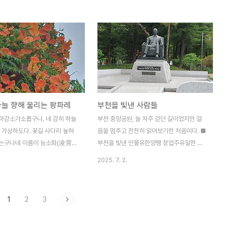
지나면 오른편에 좌상의 동상이 나
며 다양한 풍경을 즐기며 추억을 떠올리며,
천을 빛낸 인물, 유한양행창업주
영감을 얻기도 한다.긴 추석연휴 비가 부슬부
님이시
슬 내리는데 혼자서 조용히 정원들을 찾아 거
/munchon.tistory.com/m/2092
닐었다. 낡은 정원 속에 고운 주인들이 있었
 사람들부천 중앙공원, 늘 자주
다. 비에 젖고 추운 꽃들이었다.공원 속 정원
지만 걸음을 멈추고 찬찬히 읽어
은 부천시청에서 중앙탑으로 공원을 반으로
이다. ■ 부천을 빛낸 인물유한양
나눌 때, 동쪽에 위치해있다.골목굽이경기 정
일한 박사님부천을 빛낸 인물 -
원문화 박람회 2018Designed by 류광하
하늘 향해 울리는 팡파레
부천을 빛낸 사람들
 박사는 1926년 '건강한
Sponsored by 스튜디오키에로ㅡㅡㅡㅡ
tistory.com박사님의 동상 옆으
ㅡㅡㅡㅡㅡㅡㅡㅡㅡㅡㅡ그 시절 골목길 사
마강소가소롭구나. 네 감히 하늘
부천 중앙공원, 늘 자주 걷던 길이었지만 걸
용의 시비가 있고 그의 고향 충
이, 이웃과의 담향(淡香)을 회상하는 공간.
 가상하도다. 꽃길 사다리 높혀
음을 멈추고 찬찬히 읽어보기란 처음이다. ■
산 표지석이 ..
"골목굽이" 거주자 스스로 세..
는구나네 이름이 능소화(凌霄
부천을 빛낸 인물유한양행 창업주유일한 박
여길 릉(凌)에 하늘 소(霄).하
사님부천을 빛낸 인물 - 유일한유일한 박사
2025. 7. 2.
다,하늘을 업신여긴다.대체 누가
는 1926년 '건강한 국민만이 주권을 되찾을
 건방진 이름을 지었는가? 나 너
수 있다.'는 신념으로 민족기업 유한양행 을
여름의 무더위도 견디며 웃을 만
창립하고, 이곳 부천시에 근대적 제약공장과
1
2
3
 능소화(能笑花)라 부르고 싶구
유한대학을 설립하였습니다.박사는 1971년
능소화(凌霄花)는 필히 '능마강
76세를 일기로 영면하면서 개인 재산전부를