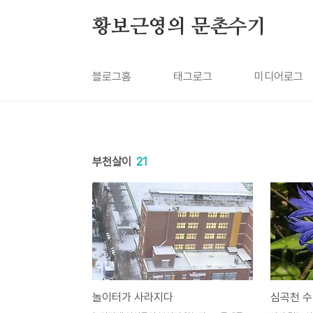
본문 바로가기
황보근영의 문촌수기
블로그홈
태그로그
미디어로그
부천살이
21
놀이터가 사라지다
심곡천 