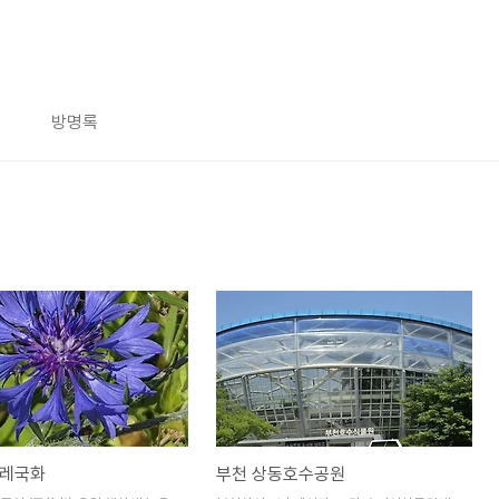
방명록
수레국화
부천 상동호수공원