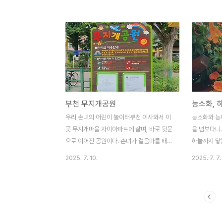
로 보이는 산에는 벚꽃이 만발하다.공원 풀밭
fog)길을 
낮은 자리에도 키작은 꽃들이 겨울을 이겨내
타난다. 부
고 다시 피었다. 어둠과 무덤을 이겨낸 예수
유일한 박사
님의 부활같이, 민들레가 땅을 덮고 있는 이
다.https:/
끼덤풀을 밀쳐내고 얼굴을 밝게 드러냈다. 자
부천을 빛낸
세히 보지 않으면 보이지도 않을만큼 작은 꽃
걷던 길이었
말이도 폰카메라로 확대해서 보니 경이롭다.
보기란 처음
봄은 위대하다.냉이 꽃도 경이롭다. 냉이꽃이
행 창업주유
부천 무지개공원
능소화, 
지고 나면 하트 모양(또는 편평한 삼각형)의
유일한유일한
독특한 열매가 맺히는데, 이 모양 때문에 영
munchon.
우리 손녀의 어린이 놀이터부천 이사와서 이
능소화와 능
어로는 'Shepherd's purse(목동의 주머
로 시인 정지
곳 무지개마을 자이아파트에 살며, 바로 뒷문
을 넘보다니.
니)'라고 ..
북 옥천의 동
으로 이어진 공원이다. 손녀가 걸음마를 배워
하늘까지 닿
고 엄마를 떠나 처음 어린이집에 가며 자주
花)라지?업신
2025. 7. 10.
2025. 7. 7.
들러, 아빠랑 놀고, 할머니 할아버지랑 놀고,
늘을 능가한
선생님이랑, 친구들과 놀았던 곳이다. 기사를
너에게 이런
찾아보니,2022년 10월에 새 단장을 한 공원
를 보며 한 
이었다. 그러고보면 모든 게 우리 가족을 위
하니, 너를
해 준비해주신 것 같아 모든 게 감사하다.ㅡ
나.네 이름 