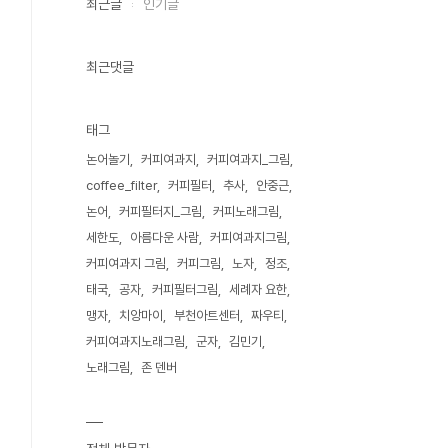
최근글
인기글
최근댓글
태그
논어놀기
커피여과지
커피여과지_그림
coffee_filter
커피필터
추사
안중근
논어
커피필터지_그림
커피노래그림
세한도
아름다운 사람
커피여과지그림
커피여과지 그림
커피그림
노자
정조
태국
공자
커피필터그림
세례자 요한
맹자
치앙마이
부천아트센터
짜우티
커피여과지노래그림
군자
김민기
노래그림
존 덴버