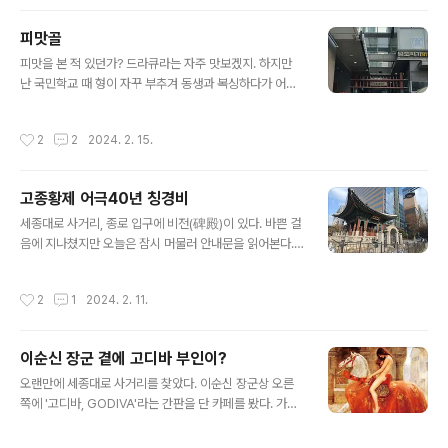
교보생명보험 설립자 대산(大山) 신용호(1917-2003)
선생의 말씀이란다. 선생은 부친이 독립운동을 하고 형들
피맛골
도 독립운동하느라 어린 나이부터 가장 노릇을 하였으며
글 내용
폐병까지걸려 학교 교육도 제대로 받지못했다. 그럼에도
피맛을 본 적 있던가? 드라큐라는 자주 맛보겠지. 하지만
굴하지않았다. 우리 겨레는 먹고살기 힘들어도 자녀 교육
난 국민학교 때 형이 자꾸 부추겨 동생과 복싱하다가 어프
을 우선한다는 것을 알고 6.25전쟁 이후 일찌기 교육보험
컷 한방에 코피가 터졌을 때, 중학생 때는 시험을 망쳐 선생
을 상품화하여 성공하였다. 당시 20대 이상 성인남성의 열
님한테 주먹진 손으로 뺨을 맞고 입안이 터졌을 때, 젊어서
작성시간
2
2
2024. 2. 15.
의 여덟은 담배를 피우고 있었다. 그..
는 뭘 씹을게 없어 혀나 입술을 깨물었을 때, 지금은 치주질
환으로 잇몸치료를 하고 지혈이 빨리 된다며 침을 뱉지말
고 삼키라할 때, 그렇게 피맛을 봤다. 한마디로 뭐라고 정의
고종황제 어극40년 칭경비
를 내릴수있을까? 허허허 그냥 '찝찔하다'는 말 밖에. 피맛
글 내용
골은 이렇게 '피의 맛(血의 味)'을 먼저 연상시킨다. 피맛골
세종대로 사거리, 종로 입구에 비전(碑殿)이 있다. 바쁜 걸
하늘소 벗님들 덕분에 피맛골은 처음 와본다. 피맛골은 피
음에 지나쳤지만 오늘은 잠시 머물러 안내문을 읽어본다.
마(避馬)의 골목길이라나? 이것도 모르고 살았네. 하기사
나라 형편도 어려운데, 이까짓게 뭐라고 세웠나? 아직도 나
아직도 모르는게 많고 알아가는 재미가 있는걸 보면 또한
는 고종이 마땅찮다.국제 정세를 읽지못하고 무능하게 제
작성시간
2
1
2024. 2. 11.
'살 맛'도 난다. 내..
짝 왕비도 잃어버리고, 결국에는 나라마저도 잃어버린 임
금.서울 고종 어극 40년 칭경기념비高宗 御極* 40年 稱
慶*紀念碑Monument for the 40th Anniversary of
이순신 장군 곁에 고디바 부인이?
King Gojong's Enthronement, Seoul사적 제171호
글 내용
(*어극: 즉위 / *칭경: 경축의 의미)고종 어극 40년 칭경기
오랜만에 세종대로 사거리를 찾았다. 이순신 장군상 오른
념비는 1903년(광무 7) 9월 2일에 세위졌다. 비석의 앞면
쪽에 '고디바, GODIVA'라는 간판을 단 카페를 봤다. 가게
에는 “대한제국 대황제의 나이가 60세를 바라보게 된 것
는 초콜릿이 녹아 내리듯 외벽을 꾸몄다. 21세기 메트로폴
과 즉위한 지 40년이 된 것을 축하한다”..
리탄 서울의 중심지에 이런 촌스러운 간판이 있을까 싶었