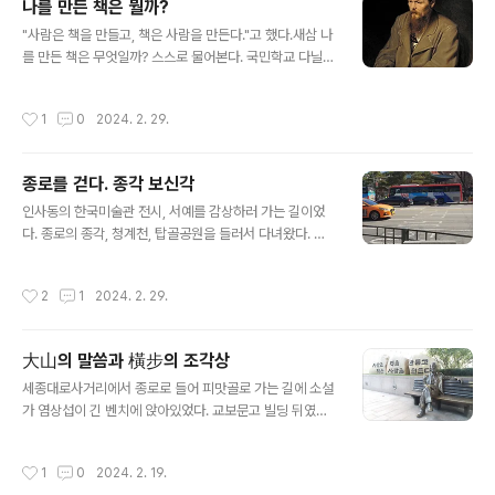
나를 만든 책은 뭘까?
廣通橋)로 기록되어 있다. 약칭인 광교(廣橋), 광충교(廣
글 내용
"사람은 책을 만들고, 책은 사람을 만든다."고 했다.새삼 나
冲橋) 등으로도 불리었으며, 도성 안 개천에서 여섯 번째
를 만든 책은 무엇일까? 스스로 물어본다. 국민학교 다닐
에 있었다고 해서 육교(六橋)라고도 하였다. 광교는 후에
때 읽었던 , 난 나를 밤하늘의 어느 별에서 온 어린 왕자로
이 일대를 지칭하는 지명으로 사용되고 있다.형성 및 변천
여겼다. 외로운 현실보다 상상의 세계에 살 때에는 행복했
육조거리·운종가·숭례문으로 이어지는 도성 안 중심통로였
작성시간
1
0
2024. 2. 29.
다. 중학교때는... 글쎄...생각나는 책이 없다. 고등학교 들어
으며, 주변에 시전이 밀집한 상업활동의 중심지로 도성에
오면서 동서출판사의 그레이트북스(Great Books) 100
서 가장 많은 사람들이 왕래하던 다리였다. ..
권 전질이 책꽂이에 가득 꽂히고 거부(巨富)가 된 듯 흡족
종로를 걷다. 종각 보신각
해하면서 책에 빠져들었다. 학교공부는 가난한 현실을 가
글 내용
르쳐 주었지만, 독서는 '그레이트'한 상상을 펼치게 하였다.
인사동의 한국미술관 전시, 서예를 감상하러 가는 길이었
그레이트북스 중, 특히 , , 등 도스또옙스키가 쓴 장편소설
다. 종로의 종각, 청계천, 탑골공원을 들러서 다녀왔다. ■
을 가장 애독했다. 카프카의 니체의 프로이트의 심리학장
보신각(普信閣) 지정번호:서울특별시 기념물 제10호 시
자크 루소의 , , , 라즈니쉬, 공자의 , 노자의 , 과 예..
대:1396년(태조5) 소재지:서울 중로구 종로 54 (관철동,
작성시간
2
1
2024. 2. 29.
보신각) 이곳은 조선시대 도성의 문을 열고 닫는 시간과 화
재와 같은 긴급 상황이 발생하였을 때 종을 쳐서 알렸던 터
다. 1396년(태조5) 처음 설치한 종루는 옛 서울의 중심부
大山의 말씀과 橫步의 조각상
인 지금의 인사동 위치에 있었으나 태종 때 현 위치로 옮겼
글 내용
다. 도성 문을 열 때 치는 종을 파루(罷漏, 또는 바라), 문을
세종대로사거리에서 종로로 들어 피맛골로 가는 길에 소설
닫을 때 치는 종을 인정(人定 또는 인경)이라 했는데, 파루
가 염상섭이 긴 벤치에 앉아있었다. 교보문고 빌딩 뒤였다.
는 불교의 33천(天)에 따라 33번, 인정은 별자리의 28수
나무 그늘 아래에서 말동무를 기다리는 듯하다. 염상섭 조
(숙, 宿)에 따라 28번을 쳤다. 세종 때에 정면 5칸, 측면..
각상 바로 뒤로는 "사람은 책을 만들고, 책은 사람을 만든
작성시간
1
0
2024. 2. 19.
다." 는 빗돌이 있었다. 염상섭의 말인 줄 알았다. 알고보니