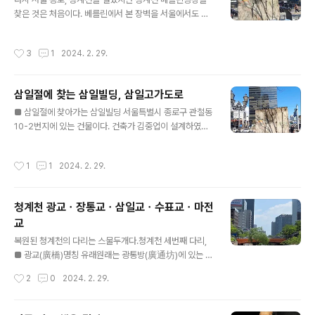
를 낭독한 곳이다. 팔각정은 장대석 기단 위에 둥근기둥을
찾은 것은 처음이다. 베를린에서 본 장벽을 서울에서도 볼
세우고 기둥머리 부분은 물익공을 짠 후 기와지붕을 덮었
수 있다니?이게 왜 여기에 있어? 놀랍고 신기했다. 안내문
다. 전통과 근대의 건축기술을 두루 사용했던 건축가 심의
을 읽었다.베를린시는 서울시를 위해 베를린 장벽 일부를
작성시간
3
1
2024. 2. 29.
석(沈宜碩： 1854～1924)이 ..
원형 그대로 이 곳에 옮겨와 베를린 광장을 조성했다. 장벽
은 독일 분단의 평화로운 극복과 한반도의 평화 통일에 대
한 희망을 상징한다2005년 10월베를린시장 클라우스 보
삼일절에 찾는 삼일빌딩, 삼일고가도로
베라이트청계천 베를린 광장의 베를린 장벽(높이 3.5m,
글 내용
폭 1.2m, 두께 0.4m)은 1961년 동독에서 설치했던 것인
■ 삼일절에 찾아가는 삼일빌딩 서울특별시 종로구 관철동
데, 독일이 통일되면서 1989년 칠거되어 배를린시 동부기
10-2번지에 있는 건물이다. 건축가 김중업이 설계하였다.
역에 있는 마르쨘 휴양공원 안에 전시되어 오던 것이다.서
1970년 완공 당시 대한민국에 있는 건물 중 가장 높았으
독쪽의 벽면은 사람들의 접근이 가능하였으므로, 이산기족
며, 국내 최초의 커튼 월 방식을 이용한 마천루이기도 했다.
작성시간
1
1
2024. 2. 29.
상봉과 통일을 염원하는 글들이..
그래서 1970~80년대 유명 건축물로 이름을 떨쳤으나, 1
978년 롯데호텔 서울 본관, 1985년 63빌딩 등이 완공되
면서부터 점점 밀려나기 시작했다. 삼일빌딩과 삼미그룹 h
청계천 광교ㆍ장통교ㆍ삼일교ㆍ수표교ㆍ마전
ttps://youtu.be/JipAbht5S8c KBO 리그 소속 옛 구단
교
삼미 슈퍼스타즈 모기업으로 잘 알려진 삼미그룹의 사옥으
글 내용
로 쓰이다 경영난에 몰린 삼미그룹이 1985년 산업은행에
복원된 청계천의 다리는 스물두개다.청계천 세번째 다리,
건물을 매각해 한때 산업은행 본점으로 사용되기도 했다.
■ 광교(廣橋)명칭 유래원래는 광통방(廣通坊)에 있는 큰
2001년, 스몰록인베스트먼트가 산업은행으로부터 502
다리라는 뜻의 대광통교(大廣通橋)이다. 실제로 길이 약
작성시간
2
0
2024. 2. 29.
억원에 ..
12.3m보다 폭이 더 넓은 약 14.4m의 다리였다. 또, 소광
통교(小廣通橋)와 구분하여 대광교(大廣橋)라고도 하였
고 세종실록 지리지(世宗實錄 地理志)에는 북광통교(北