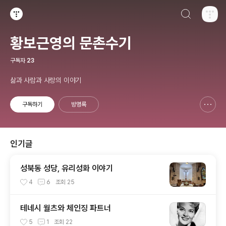
검색하기
티스토리
황보근영의 문촌수기
구독자
23
삶과 사람과 사랑의 이야기
구독하기
방명록
신고하기 레이어
열기
인기글
성북동 성당, 유리성화 이야기
4
6
조회
25
테네시 월츠와 체인징 파트너
5
1
조회
22