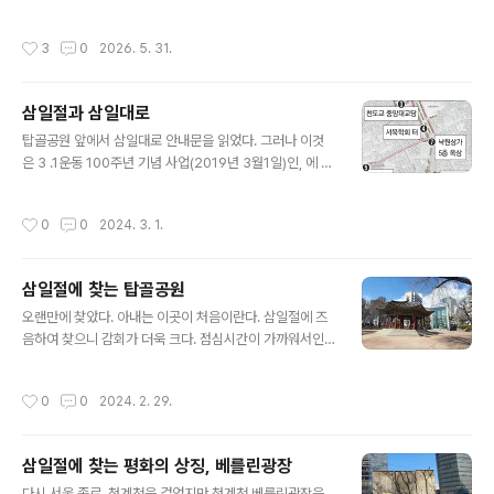
0m 농구장 7개 크기의 반원형 곡면 디스플레이로, 다양한
살펴본다.청계천의 두번째 다리인 광통교는 조선 최초의
미디어아트와 광고를 보여준다. 뉴욕 타임스스퀘어보다 규
왕비 신덕왕후(경처*)의 눈물과 태종 이방원의 원한을 품
작성시간
3
0
2026. 5. 31.
모나 화질면에서 비교..
고있다. (*조선 태조 이성계는 고향 동북면(함경도)에 첫
부인인 신의왕후 한씨(鄕妻)를 두었다. 이 부인은 조선건
국(1392년) 전에 죽었다. 수도 개경에 스무살 정도 어린
삼일절과 삼일대로
신덕왕후 강씨(京妻)를 두었으니 이 부인이 조선의 첫째
글 내용
왕비이다.)먼저 광통교라는 다리 이름은 조선시대 한양의
탑골공원 앞에서 삼일대로 안내문을 읽었다. 그러나 이것
행정구역이었던 광통방(廣通坊)에 위치한 '가장 크고 넓
은 3 .1운동 100주년 기념 사업(2019년 3월1일)인, 에 대
은 다리'라는 뜻의 대광통교(大廣通橋)에서 유래했다.서
한 안내문이었다. ■삼일대로(三一大路) 3 · 1운동은 삼
울의 종로 네거리에서 을지로 사거리 방향으로 나가다가
일대로 일대에서 처음 시작하여 팔도로, 해외로 퍼져나갔
작성시간
0
0
2024. 3. 1.
청계로와 만나는 길목의 청계천을 건너다니던..
습니다. 1919년(기미년) 만세운동을 통해 한국인은 새로
태어났습니다. 서울특별시는 3·1운동 100주년을 맞아 우
리 겨레의 거룩한 용기와 희생, 인류평화와 독립을 외친 뜻
삼일절에 찾는 탑골공원
을 기리고 또 현재화하기 위해 삼일대로를 새로 닦고 3천
글 내용
여 시민이 참여한 시민공간을 만들었습니다. ♡♡♡♡♡♡
오랜만에 찾았다. 아내는 이곳이 처음이란다. 삼일절에 즈
♡♡♡♡ ■ 삼일대로 (안국역에서 한남동) 삼일절을 기념
음하여 찾으니 감회가 더욱 크다. 점심시간이 가까워서인
하여 명명된 서울 중구의 도로 서울특별시 용산구 한남초
지 공원이 한산하다. 탑골공원 밖에서 안으로 이어진 줄은
등학교에서 종로구 안국역사거리까지를 잇는 도로이다. 길
점심식사 줄서기였다. 탑골공원팔각정 塔谷公园八角亭
작성시간
0
0
2024. 2. 29.
이 4.8km, 폭30~40m(왕복..
タプコル公園八角亭 지정번호: 서울특별시 유형문화재
제73호 / 시대 : 1902년(광무 6) 소재지 : 서울특별시 종
로구 종로 2가 38-1번지 탑골공원 팔각정은 1902년(광
삼일절에 찾는 평화의 상징, 베를린광장
무 6)에 탑골공원 안에 지은 팔각형 정자다. 이곳은 1919
글 내용
년 3월 1일 탑골공원에서 시작된 3.1운동 당시 독립선언서
다시 서울 종로, 청계천을 걸었지만 청계천 베를린광장을