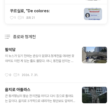
꾸르실료, "De colores:
1
1
조회
21
종로와 청계천
분류 전체보기
주요 글 목록
팔석담
글 내용
이 뉴스가 있기 전에는 관심이 없었다.청계천을 여러번 찾
아서도 이런 게 있는 줄도 몰랐다. 아니, 동전을 던지는 사
람조차 못 봤다. 지난 17일엔 서울 청계천 시작 지점에 있
는 분수 팔석담에서 중년 남녀가 물속에 들어가 소망석 주
작성시간
0
1
2026. 7. 31.
변의 동전을 주머니와 가방에 쓸어 담다가 시민 신고로 서
울 종로경찰서가 수사에 나섰다한다. 시민들이 소원을 빌
며 던진 이른바 ‘행운의 동전’을 가로채려다 덜미가 잡힌 것
을지로 아틀라스
이다. 이 동전은 서울시가 매주 한 차례씩 수거해 한국장학
글 내용
재단 등에 기부하고 있다.팔석담(八石潭)은 서울 청계천
큰 동서형님의 팔순 잔치연을 마치고 다시 집으로 돌아오
청계광장에서 첫번째 다리인 모전교 가까이에 있는 연못으
는 길이다. 을지로 3가역으로 내려가는 횡단보도 앞에서
로, '전국 팔도(8도)를 상징하는 8개의 돌로 만든 연못'이
맞은 편 빌딩 앞, 거대한 조각상을 보고 그 키에 놀랬다.다
라는 뜻이다.조선 시대의 팔도와 미래 통일된 한반도의 물
섯 살 손녀가 당당히 말한다. "나 아까 저거 봤어. 저 높은