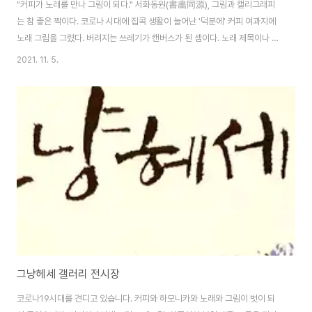
"커피가 노래를 만나 그림이 되다." 서화동원(書畵同源), 그림과 캘리그래피
는 참 좋은 짝이다. 코로나 시대에 집콕 생활이 늘어난 '덕분에' 커피 여과지에
노래 그림을 그렸다. 버려지는 쓰레기가 캔버스가 된 셈이다. 노래 제목이나 노
랫말에서 연상되는 문구를 그림 속에 넣었다 1. 이연실, 산과 숲을 "숲 숲
2021. 11. 5.
숲..."이라는 글자로 그렸다. 엄마 산소 찾아가는 숲속 길에 핀 찔레꽃. 2. 밥딜
런, 김광석의 '두바퀴로 가는 자동차 원곡'(양병집 번안, 역ㆍ逆)이다. 두 곡을
따로 그려서 하나의 그림같이 LP판에 붙였다. 하모니카를 부는 밥 딜런의 곱슬
머리 속에 "Dylan" 알파벳을 넣었고. 3. 존 레넌, ㅡ 노랫말 속의 Todayㆍ오
늘을 표현하고자, 해와 달을 "오ㆍ늘" 글자로 그렸고, '오늘을 사는 것..
그냥헤세 갤러리 전시장
코로나19시대를 견디고 있습니다. 커피와 하모니카와 노래와 그림이 벗이 되