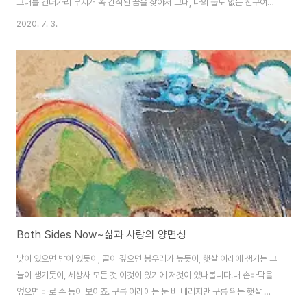
그대를 건너가리 무지개 속 간직된 꿈을 찾아서 그대, 나의 둘도 없는 친구여"
(你寬月印江 / 我與月渡你 尋彩虹抱夢 / 你是我至親) Moon river,
2020. 7. 3.
wider than a mile 문리버, 더 없이 넓도다. I'm crossing you in style
some day 나, 언젠가는 멋지게 그대를 건너리 Oh, dream maker, you
heart breaker 오, 나의 꿈이여, 내 마음의 고통이여 Wherever you're
goin', I'm goin' your way 그대 어디를 가든, 나 그대 길을 따르리 Two
drifters..
Both Sides Now~삶과 사랑의 양면성
낮이 있으면 밤이 있듯이, 골이 깊으면 봉우리가 높듯이, 햇살 아래에 생기는 그
늘이 생기듯이, 세상사 모든 것 이것이 있기에 저것이 있나봅니다.내 손바닥을
엎으면 바로 손 등이 보이죠. 구름 아래에는 눈 비 내리지만 구름 위는 햇살 속