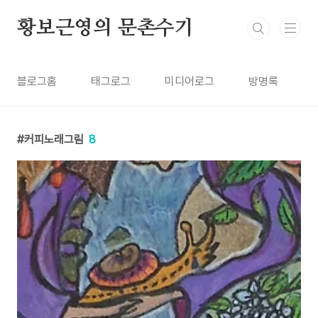
본문 바로가기
황보근영의 문촌수기
블로그홈
태그로그
미디어로그
방명록
커피노래그림
8