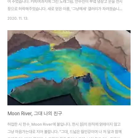
어 주었습니다. 커피여과지에 그린 노래그림. 안주인이 부엌 냉장고 문을 전시
장으로 허락해주었습니다. 새로 얻은 이름, '그냥헤세' 갤러리가 차려졌습니다.
냉장고에 붙은 그림이 훼손된다며 걱정해주는 안주인 덕분에 드디어 넓은 갤러
2020. 11. 13.
리로 옮겨 전시합니다. 그냥헤세 그림이야기, 뻥이 좀 담긴 이야기를 들어보실
래요. 갤러리 이야기 여기 가난한 화가는 캔버스 살 돈 없어 버려지는 일회용 커
피여과지를 도화지 삼아 그림을 그립니다. 화려한 유화 물감 대신에 12색 수채
물감을 갖고, 딸 아이가 중학교 시절에 쓰다 서랍 속에 내버려둔 파스텔ㆍ색연
필을 찾아 그림을 그리기 시작하였답니다. 그저 어릴 적부터 좋아서 듣고 불렀
던 노래를 그렸죠. 추억을 더듬다..
Moon River, 그대 나의 친구
허접한 시 한수, Moon River에 붙입니다. 한시 韻의 원칙에 얽매이지 않고
그냥 마음가는대로 지어 볼랍니다. "그대, 드넓은 월인강이여 나 저 달과 함께