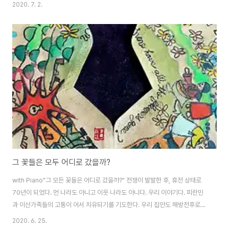
에 온통 천사의 머리결이며 아이스크림 성과 같네요. 주고 받는 사랑도 이러하
2020. 7. 2.
듯, 사랑의 기쁨으로 살아가고 사랑의 슬픔으로 시들어 가네요. 오르막 산길이
다하면 내리막 길이 시작되듯이 삶도 그러한가 봅니다. 내리막 인생이지만 큰
맘먹고 내 몸 한 번 돌아서면 다시 오르막 길이죠. 세상사 모든 것, '얻은 것은
본래 있었던 것이고, 잃은 것은 본래 내게 없었던 것(得之本有 失之本無)'이
랍니다그렇게 여기자고요. 같은 일이라도 '~때문에' 보다, '~덕분에' 다행이라
여깁시다. ..
그 꽃들은 모두 어디로 갔을까?
with Piano"그 모든 꽃들은 어디로 갔을까?" 전쟁이 발발한 후, 휴전 상태로
70년이 되었다. 먼 나라도 아니고 이웃 나라도 아니다. 우리 이야기다. 피란민
과 이산가족들의 고통이 어서 치유되기를 기도한다. 우리 집안도 해방전후로
만주에서 이산가족이 되었다. 만주땅에 증조부 계시고, 북한에 종조부모님이,
2020. 6. 25.