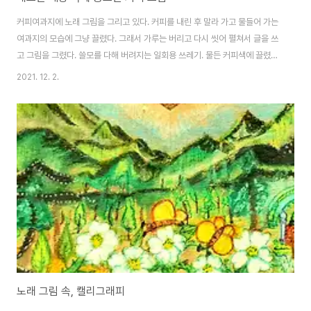
커피여과지에 노래 그림을 그리고 있다. 커피를 내린 후 말라 가고 물들어 가는
여과지의 모습에 그냥 끌렸다. 그래서 가루는 버리고 다시 씻어 펼쳐서 글을 쓰
고 그림을 그렸다. 쓸모를 다해 버려지는 일회용 쓰레기. 물든 커피색에 끌렸고,
화선(畵扇, 부채 그림) 같아서 마음에 들었다. 세상의 집들은 온통 네모나다.
2021. 12. 2.
문이나 창들도 네모나고, TV 냉장고도 네모나다. 학교도 교실도 네모나고, 칠
판도 책상도 네모나고, 아이들 책과 공책들도 네모나고, 그림들도 네모나다. 그
래서 '네모난 세상'이라고 노래하였지. 네모난 세상에 살아가며 찾아낸 나의 커
피여과지 그림은 동그라미 라서 좋았다. 근래에는 듣지 않던 LP판을 액자로 삼
아 노래 그림을 붙이니 해와 달을 닮아서 좋았다. LP판에게 생명 같은 노래를
선물해서 더..
노래 그림 속, 캘리그래피