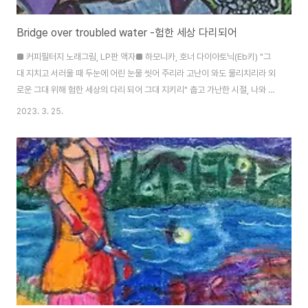
Bridge over troubled water -험한 세상 다리되어
■ 커피필터지 노래그림, LP판 액자■ 하모니카, 호너 다이아토닉(Eb키) "그
대 지치고 서러울 때 두눈에 어린 눈물 씻어 주리라 고난이 와도 물리치리라 외
로운 그대 위해 험한 세상의 다리 되어 그대 지키리" 춥고 가난한 시절, 나와 같
은 많은 청춘들에게 위로가 되었던 노래다. 서로 의지하고 손을 잡아주며 이렇
2023. 3. 25.
게 같이 따라 불렀다. 사이먼 앤 가펑클, 이름만 들어도 위안이 된다. '사운드 오
브 사이런스', '스카보로우 페어', '엘 콘돌 파사', '브리지 오브 트러블 워터' 원어
로 다 따라 부르지는 못해도 듬성하게 흥얼거리며 감상에 젖는다. 지금도 가장
애장하고 애청하는 LP앨범이 사이먼 앤 가펑클이다. 나이들어 다시 따라 부른
다.'사이몬 앤 가펑클'이라 하면 바로 이 노래, 'Bridge over tr..