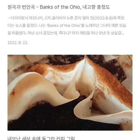
원곡과 번안곡 - Banks of the Ohio, 내고향 충청도
ㅡ다이아토닉 하모니카, C키.올리비아 뉴톤 존이 얼마 전(2022.8.8)에 죽었
다는 뉴스를 들었다. 나는 'Banks of the Ohio'를 노래하던 그녀의 예쁜 모습
을 떠올렸다. 마냥 소녀 같았는데, 죽다니? 마치 애인을 떠나 보낸 듯 상실감이
밀려왔다. 'Banks of the Ohio(오하이오 강둑)'는 오하이오 강변을 산책하다
2022. 8. 22.
가 연인을 칼로 찔러 죽이는 끔찍한 치정(癡情)의 살인사건을 노래하고 있다.
올리비아 뉴톤 존은 주인공이 되어, 살인범의 진술을 밝게 노래하였다. 올리비
아 뉴톤 존이 1971년에'Banks of the Ohio'를 노래하기 10년전에 조안 바
에즈(Joan Baez)가 먼저 발표하였다. 다만 존 바에즈는 화자를 죽어가는 남
성으로 설정해서 노래하고 있는 반면에 올리비아 뉴튼..
네모난 세상 속에 동그란 커피 그림