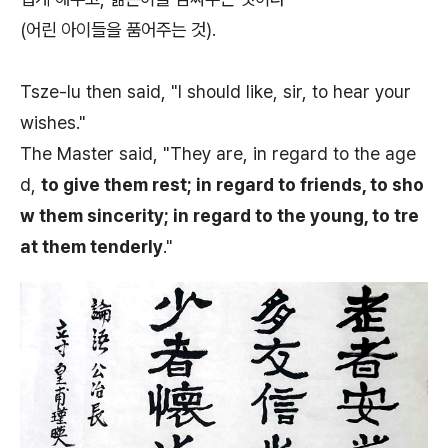
(어린 아이들을 품어주는 것).
Tsze-lu then said, "I should like, sir, to hear your
wishes."
The Master said, "They are, in regard to the age
d,
to give them rest; in regard to friends, to sho
w them sincerity; in regard to the young, to tre
at them tenderly
."