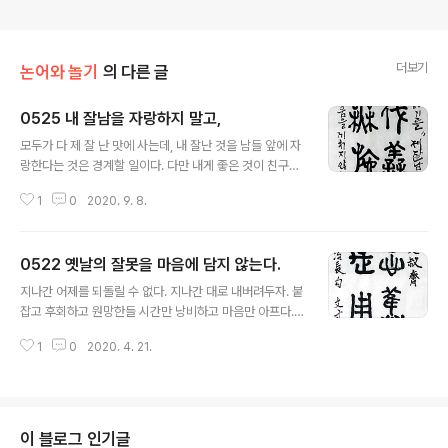
더보기
논어와 놀기
의 다른 글
0525 내 잘남을 자랑하지 말고,
글 내용
모두가 다 제 잘 난 맛에 사는데, 내 잘난 것을 남들 앞에 자
랑한다는 것은 경계할 일이다. 다만 내게 좋은 것이 친구에
게도 좋을 것 같아서 권하는 것 조차도 제 자랑을 경계하듯
1
0
2020. 9. 8.
이 한다면 사람 관계는 얼어붙고 말 것이다. 그렇게까지 겸
손하여 담을 쌓고 문을 닿을 것까진 없어야 겠다. 過恭이
非禮이듯이, 겸손도 지나치면 허물만 더하게 된다. 그러나
0522 옛날의 잘못을 마음에 담지 않는다.
허물 없기만을 바라고 입만 다물다면, 벗은 무엇 때문에 사
글 내용
귀나? 05ᆞ25 顔淵曰: “願無伐善, 無施勞.” (안연왈
지나간 어제를 되돌릴 수 없다. 지나간 대로 내버려두자. 붙
원무벌선 무시로)~ 안연이 말하였다. "원컨데 저의 잘함을
잡고 후회하고 원망한들 시간만 낭비하고 마음만 아프다.
자랑하지 않으며, 공로를 과장함이 없고자 합니다."Yen Yu
미워하는 사람을 마음에 붙잡아 원망을 키워가면 결국 내
an said, "I should like not to boast of my excelle
1
0
2020. 4. 21.
가 나를 괴롭히는 꼴이다. 다만 평정심으로 의미를 찾고 오
nce, nor to make a di..
늘을 살며 내일을 준비하자. 지나간 일에 마음을 두지말자.
지우개로 지우고, 기지개를 펴고, 무지개를 품고 살자. 05‧
22 子曰: “伯夷叔齊 不念舊惡, 怨是用希.” (백이숙제
불념구악 원시용희)~백이 숙제는 사람들이 옛날에 저지런
이 블로그 인기글