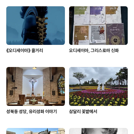
악행 (구악)을 마음에 두지 않았다. 그러기에 원망하는 사
람이 드물었다.The Master said, "Po-i and Shu-ch'i
did not keep the former wickednesses of men i
n mind, and hence the ..
《오디세이아》 줄거리
오디세이아, 그리스로마 신화
성북동 성당, 유리성화 이야기
삼달리 꽃밭에서